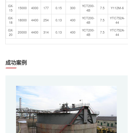
GX-
YCT200-
15000
4000
177
0.15
300
7.5
Y112M-6
2
15
4B
GX-
YCT200-
YTC752A-
18000
4400
254
0.13
400
7.5
5
18
4B
44
GX-
YCT200-
YTC752A-
20000
4400
314
0.13
400
7.5
5
20
4B
44
成功案例