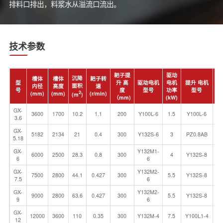
排料口排出，料浆水从溢流口流出。
技术参数
耙子提
驱动
提
沉降
槽体
槽体
耙子转
型
升 高
驱动电机
电机
提升 电机
电
面积
内径
高度
速
号
度
型号
功率
型号
功
2
(mm)
(mm)
(r/min)
(m
)
（mm)
(kW)
(k
GX-
3600
1700
10.2
1.1
200
Y100L-6
1.5
Y100L-6
1
3.6
GX-
5182
2134
21
0.4
300
Y132S-6
3
PZ0.8AB
0
5.18
GX-
Y132M1-
6000
2500
28.3
0.8
300
4
Y132S-8
2
6
6
GX-
Y132M2-
7500
2800
44.1
0.427
300
5.5
Y132S-8
2
7.5
6
GX-
Y132M2-
9000
2800
63.6
0.427
300
5.5
Y132S-8
2
9
6
GX-
12000
3600
110
0.35
300
Y132M-4
7.5
Y100L1-4
2
12