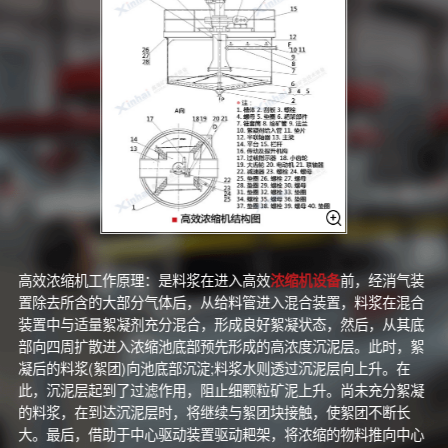
高效浓缩机工作原理：是料浆在进入高效
浓缩机设备
前，经消气装
置除去所含的大部分气体后，从给料管进入混合装置，料浆在混合
装置中与适量絮凝剂充分混合，形成良好絮凝状态，然后，从其底
部向四周扩散进入浓缩池底部预先形成的高浓度沉泥层。此时，絮
凝后的料浆(絮团)向池底部沉淀;料浆水则透过沉泥层向上升。在
此，沉泥层起到了过滤作用，阻止细颗粒矿泥上升。尚未充分絮凝
的料浆，在到达沉泥层时，将继续与絮团块接触，使絮团不断长
大。最后，借助于中心驱动装置驱动耙架，将浓缩的物料推向中心