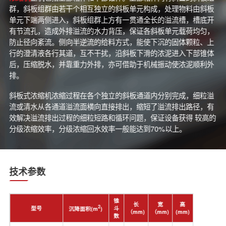
群，斜板组群由若干个相互独立的斜板单元构成，处理物料由斜板
单元下端两侧进入，斜板组群上方有一贯通全长的溢流槽，槽底开
有节流孔，造成外排溢流的水力背压，保证各斜板单元载荷均匀，
防止径向紊流。侧向半逆流的给料方式，能使下沉的固体颗粒、上
行的澄清液各行其道，互不干扰，沿斜板下滑的浓泥进入下部锥体
后，压缩脱水，并靠重力外排，亦可借助于机械振动使浓泥顺利外
排。
斜板式浓缩机浓缩过程在各个独立的斜板通道内分别完成，细粒溢
流或清水从各通道溢流面横向直接排出，缩短了溢流排出路径，有
效解决溢流排出过程的细粒短路和循环问题，保证设备获得 较高的
分级浓缩效率，分级浓缩回水效率一般能达到70%以上。
技术参数
锥
长
宽
高
2
型号
斗
沉降面积(m
)
（mm)
（mm)
(mm)
数