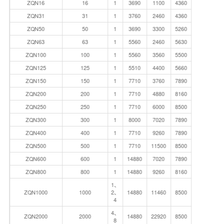
ZQN16
16
1
3690
1100
4360
ZQN31
31
1
3760
2460
4360
ZQN50
50
1
3690
3300
5260
ZQN63
63
1
5560
2460
5630
ZQN100
100
1
5560
3560
5500
ZQN125
125
1
5510
4400
5660
ZQN150
150
1
7710
3760
7890
ZQN200
200
1
7710
4880
8160
ZQN250
250
1
7710
6000
8500
ZQN300
300
1
8000
7020
7890
ZQN400
400
1
7710
9260
7890
ZQN500
500
1
7710
11500
8500
ZQN600
600
1
14880
7020
7890
ZQN800
800
1
14880
9260
8160
1、
ZQN1000
1000
2、
14880
11460
8500
4
4、
ZQN2000
2000
14880
22920
8500
8