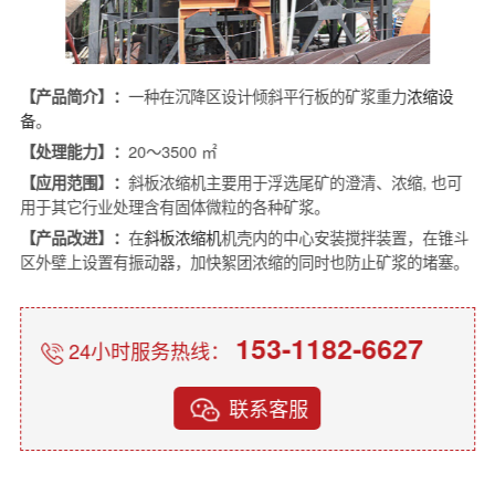
【产品简介】：
一种在沉降区设计倾斜平行板的矿浆重力
浓缩设
备
。
【处理能力】：
20～3500 ㎡
【应用范围】：
斜板浓缩机主要用于浮选尾矿的澄清、浓缩, 也可
用于其它行业处理含有固体微粒的各种矿浆。
【产品改进】：
在
斜板浓缩机
机壳内的中心安装搅拌装置，在锥斗
区外壁上设置有振动器，加快絮团浓缩的同时也防止矿浆的堵塞。
153-1182-6627
24小时服务热线：
联系客服