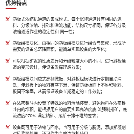
优势特点
斜板式浓缩机通道的集成模式。每个沉降通道具有相同的进
料、分级浓缩、排砂和溢流功能，结构尺寸相同，保证各分级
浓缩通道作业的稳定性和 同一性；
斜板组模块化。由相同的斜板组模块进行组合与集成，形成所
需要的设备总沉降面积，能简单实现设备的大型化；
可以根据矿浆的性质差异和分级粒度大小的不同，进行斜板通
道的变形设计，使设备发挥理想效果；
斜板组模块间歇式高频微振，对斜板组模块进行定期自动清
洗，使斜板上的物料有序下滑，保证斜板板面上不堆积物料，
板间不堵塞，从而保证设备长期稳定的工作效能；
在浓密锥斗内设置了特殊的物料清除装置，避免物料在浓密锥
斗内的堆积。能根据用户的需要实现高浓度底 流强制排矿，底
流浓度270%,满足精矿、尾矿干排干堆的要求；
设备既可用于浓缩与回水，也可用于分级与脱泥，添加絮凝剂
对矿浆预处理，还可作为高效浓缩机使用。