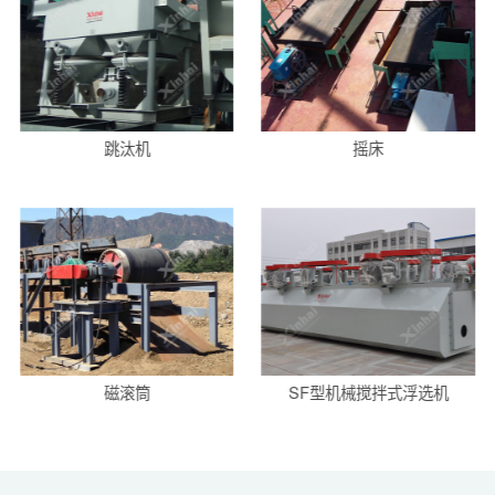
跳汰机
摇床
磁滚筒
SF型机械搅拌式浮选机