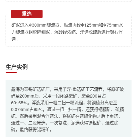
重选
矿泥进入Φ300mm旋流器，溢流再经Φ125mm和Φ75mm水
力旋流器组脱除细泥，沉砂经浓缩、浮选脱硫后进行锡石浮
选。
生产实例
鑫海为某锡矿选矿厂，采用了浮-重
选矿工艺流程
，将原矿破
碎至200mm后，采用一段闭路磨矿，磨至200目占
60~65%。浮选采用一粗二扫一精流程，将铜硫分离磨至
0.074mm占95%，通过一粗二扫一精，还获得铜精矿、硫精
矿。然后采用混合浮选法，将尾矿在选硫化物之后上重选，
通过一、二段床选；一次复洗；泥选获得锡粗矿，通过除
硫，最终获得锡精矿。