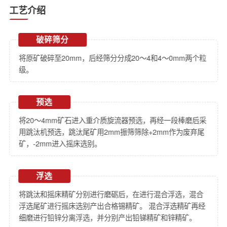
工艺介绍
破碎筛分
将原矿破碎至20mm，后经筛分分成20～4和4～0mm两个粒
级。
预选
将20～4mm矿石进入重介质旋流器预选，再经一段棒磨后采
用跳汰机预选，跳汰尾矿用2mm振筛筛除+2mm作为废弃尾
矿，-2mm进入摇床选别。
浮选
将跳汰和摇床精矿分别进行磨砺后，在进行混合浮选，混合
浮选尾矿进行摇床选别产出合格锡精矿。 混合浮选精矿再经
细磨进行铅锌分离浮选，并分别产出铅锑精矿和锌精矿。