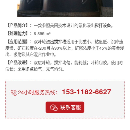
【产品简介】：
一款参照美国技术设计的氰化浸出
搅拌设备
。
【处理能力】：
6-395 m³
【应用范围】：
双叶轮
浸出搅拌槽
适用于比重小、粘度低、沉降速
度慢、矿石粒度在-200目占90%以上，矿浆浓度小于45%的黄金浸
出、吸附及其它混合作业中。
【产品改进】：
双层叶轮，搅拌均匀，能耗低；叶轮包胶，使用寿
命长；采用多点给气，充气均匀。
153-1182-6627
24小时服务热线：
联系客服