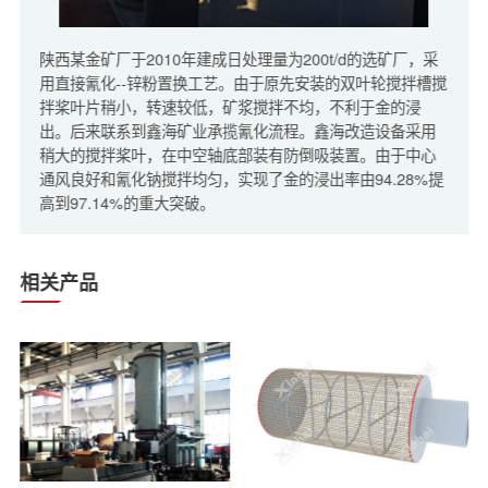
陕西某金矿厂于2010年建成日处理量为200t/d的选矿厂，采
用直接氰化--锌粉置换工艺。由于原先安装的双叶轮搅拌槽搅
拌桨叶片稍小，转速较低，矿浆搅拌不均，不利于金的浸
出。后来联系到鑫海矿业承揽氰化流程。鑫海改造设备采用
稍大的搅拌桨叶，在中空轴底部装有防倒吸装置。由于中心
通风良好和氰化钠搅拌均匀，实现了金的浸出率由94.28%提
高到97.14%的重大突破。
相关产品