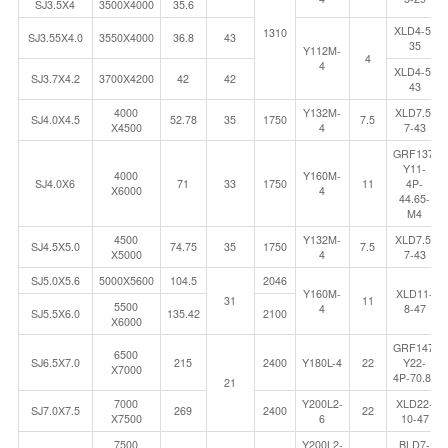
SJ3.5X4
3500X4000
35.6
XLD4-5-
1310
SJ3.55X4.0
3550X4000
36.8
43
35
Y112M-
4
4
XLD4-5-
SJ3.7X4.2
3700X4200
42
42
43
4000
Y132M-
XLD7.5-
SJ4.0X4.5
52.78
35
1750
7.5
X4500
4
7-43
GRF137-
Y11-
4000
Y160M-
SJ4.0X6
71
33
1750
11
4P-
X6000
4
44.65-
M4
4500
Y132M-
XLD7.5-
SJ4.5X5.0
74.75
35
1750
7.5
X5000
4
7-43
SJ5.0X5.6
5000X5600
104.5
2046
Y160M-
XLD11-
31
11
5500
4
8-47
SJ5.5X6.0
135.42
2100
X6000
GRF147-
6500
SJ6.5X7.0
215
2400
Y180L-4
22
Y22-
X7000
4P-70.87
21
7000
Y200L2-
XLD22-
SJ7.0X7.5
269
2400
22
X7500
6
10-47
7500
Y200L2-
BLD7-