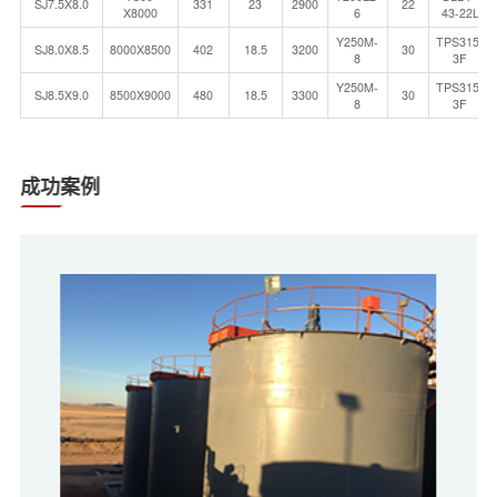
SJ7.5X8.0
331
23
2900
22
X8000
6
43-22L
Y250M-
TPS315-
SJ8.0X8.5
8000X8500
402
18.5
3200
30
8
3F
Y250M-
TPS315-
SJ8.5X9.0
8500X9000
480
18.5
3300
30
8
3F
成功案例