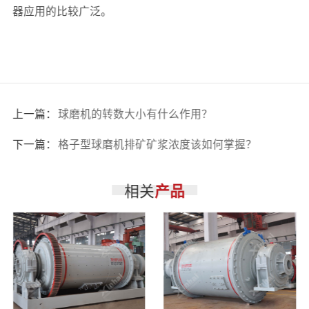
器应用的比较广泛。
上一篇：
球磨机的转数大小有什么作用？
下一篇：
格子型球磨机排矿矿浆浓度该如何掌握？
相关
产品