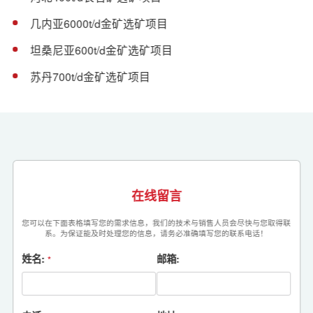
几内亚6000t/d金矿选矿项目
坦桑尼亚600t/d金矿选矿项目
苏丹700t/d金矿选矿项目
在线留言
您可以在下面表格填写您的需求信息，我们的技术与销售人员会尽快与您取得联
系。为保证能及时处理您的信息，请务必准确填写您的联系电话！
姓名:
邮箱:
*