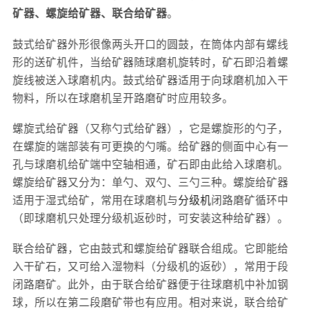
。
矿器、螺旋给矿器、联合给矿器
鼓式给矿器外形很像两头开口的圆鼓，在筒体内部有螺线
形的送矿机件，当给矿器随球磨机旋转时，矿石即沿着螺
旋线被送入球磨机内。鼓式给矿器适用于向球磨机加入干
物料，所以在球磨机呈开路磨矿时应用较多。
螺旋式给矿器（又称勺式给矿器），它是螺旋形的勺子，
在螺旋的端部装有可更换的勺嘴。给矿器的侧面中心有一
孔与球磨机给矿端中空轴相通，矿石即由此给入球磨机。
螺旋给矿器又分为：单勺、双勺、三勺三种。螺旋给矿器
适用于湿式给矿，常用在球磨机与
分级机
闭路磨矿循环中
（即球磨机只处理分级机返砂时，可安装这种给矿器）。
联合给矿器，它由鼓式和螺旋给矿器联合组成。它即能给
入干矿石，又可给入湿物料（分级机的返砂），常用于段
闭路磨矿。此外，由于联合给矿器便于往球磨机中补加钢
球，所以在第二段磨矿带也有应用。相对来说，联合给矿