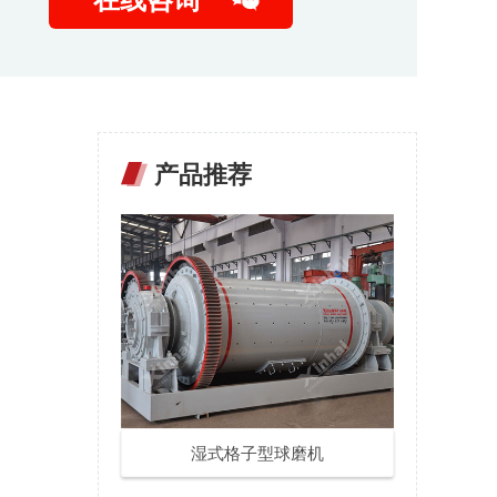
产品推荐
湿式格子型球磨机