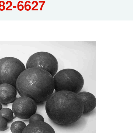
82-6627