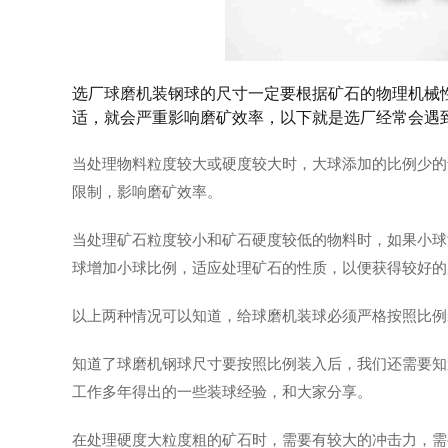
选厂
球磨机
装钢球的尺寸一定要根据矿石的物理机械
适，就会严重影响磨矿效率，以下就是选厂经常会遇
当处理物料粒度较大或硬度较大时，大球添加的比例少的
限制，影响磨矿效率。
当处理矿石粒度较小和矿石硬度较低的物料时，如果小球
球增加小球比例，适应处理矿石的性质，以便获得较好的
以上两种情况可以知道，给球磨机装球必须严格按照比例
知道了球磨机钢球尺寸要按照比例装入后，我们还需要知
工作多年得出的一些装球经验，和大家分享。
在处理硬度大粒度粗的矿石时，需要有较大的冲击力，需