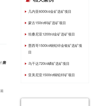
几内亚6000t/d金矿选矿项目
蒙古150t/d钨矿选矿项目
坦桑尼亚1200t/d金矿选矿项目
墨西哥1500t/d铜铅锌金银矿选矿项
目
的
磨
乌干达720t/d磷矿选矿项目
亚美尼亚1500t/d铜铅锌矿项目
普遍