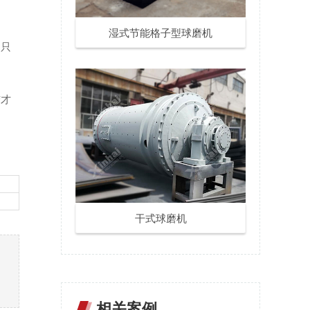
湿式节能格子型球磨机
，只
结才
干式球磨机
相关案例