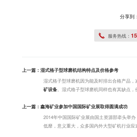
分享到
15
服务热线：
上一篇：
湿式格子型球磨机结构特点及价格参考
湿式格子型球磨机因为能及时排出合格产品，
矿设备
。湿式格子型球磨机同样也有其缺点，
上一篇：
鑫海矿业参加中国国际矿业展取得圆满成功
2014年中国国际矿业展由国土资源部牵头举
低靡，意义重大，众多国内外大型矿机行业应