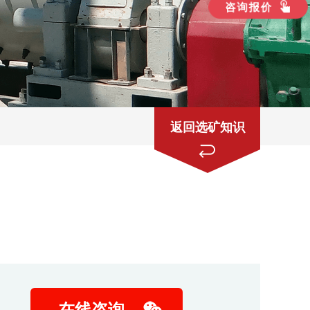
咨询报价
返回选矿知识
在线咨询