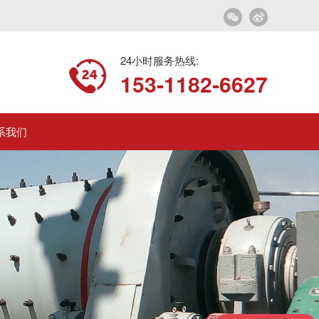
24小时服务热线:
153-1182-6627
系我们