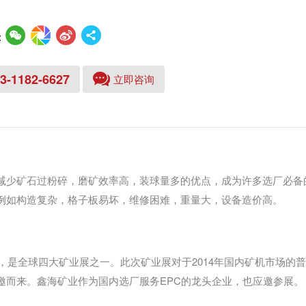
：
3-1182-6627
立即咨询
减少矿石过粉碎，磨矿效率高，装球量多的优点，成为许多选厂必备
例如构造复杂，格子板易坏，维修困难，重量大，设备造价高。
办，是全球四大矿业展之一。此次矿业展对于2014年国内矿机市场的
邀而来。鑫海矿业作为国内选厂服务EPC的龙头企业，也应邀参展。