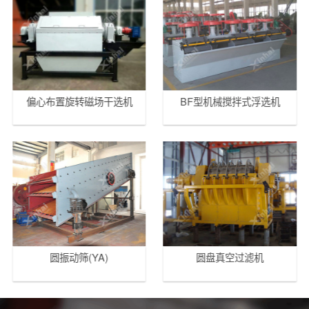
偏心布置旋转磁场干选机
BF型机械搅拌式浮选机
圆振动筛(YA)
圆盘真空过滤机