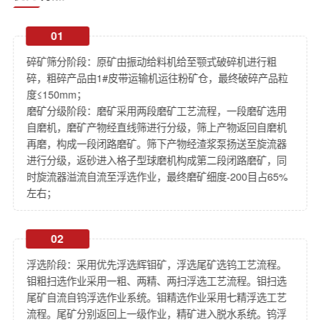
01
碎矿筛分阶段：原矿由振动给料机给至颚式破碎机进行粗
碎，粗碎产品由1#皮带运输机运往粉矿仓，最终破碎产品粒
度≤150mm；
磨矿分级阶段：磨矿采用两段磨矿工艺流程，一段磨矿选用
自磨机，磨矿产物经直线筛进行分级，筛上产物返回自磨机
再磨，构成一段闭路磨矿。筛下产物经渣浆泵扬送至旋流器
进行分级，返砂进入格子型球磨机构成第二段闭路磨矿，同
时旋流器溢流自流至浮选作业，最终磨矿细度-200目占65%
左右；
02
浮选阶段：采用优先浮选辉钼矿，浮选尾矿选钨工艺流程。
钼粗扫选作业采用一粗、两精、两扫浮选工艺流程。钼扫选
尾矿自流自钨浮选作业系统。钼精选作业采用七精浮选工艺
流程。尾矿分别返回上一级作业，精矿进入脱水系统。钨浮