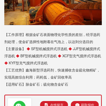
【工作原理】根据金矿石表面物理化学性质的差别，经浮选药
剂处理，使金矿选择性地附着在气泡上，以达到分选目的
【主要设备】
◆
SF型机械搅拌式浮选机
◆
JJF型机械搅拌式
浮选机
◆
BF型机械搅拌式浮选机
◆
XCF型充气搅拌式浮选机
◆
KYF型充气搅拌式浮选机
【工艺优势】鑫海新型浮选药剂，快速捕收含金硫化物精矿，
实现高效综合利用；药耗低，金矿回收率高
【适用矿石】脉金矿石；硫化物含金矿石
在线留言
获取报价