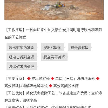
【工作原理】一种向矿浆中加入活性炭并同时进行浸出和吸附
金的工艺流程
浸出矿浆的准备
浸出和吸附
载金炭解吸
经电击得到金泥
脱金炭再循环
浸出矿浆的处理
【主要设备】
◆
浸出搅拌槽
◆
二层（三层）洗涤浓密机
◆
高效低耗快速解吸电解系统
◆
高效高频脱水筛
【工艺优势】简化浸出吸附工艺，节省基建生产费用；金矿溶
解速度快，回收率高
【适用矿石】大型金矿选矿、伴生银铜含量较多的金矿