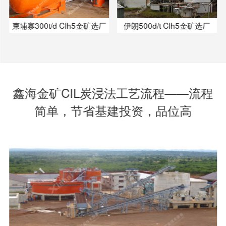
柬埔寨300t/d CIh5金矿选厂
伊朗500d/t CIh5金矿选厂
鑫海金矿CIL炭浸法工艺流程——流程
简单，节省基建投资，品位高