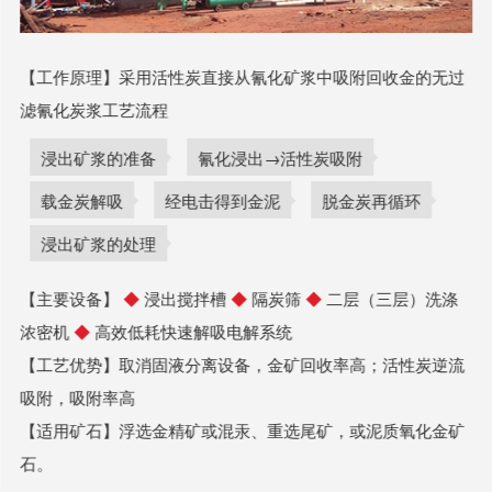
【工作原理】采用活性炭直接从氰化矿浆中吸附回收金的无过
滤氰化炭浆工艺流程
浸出矿浆的准备
氰化浸出→活性炭吸附
载金炭解吸
经电击得到金泥
脱金炭再循环
浸出矿浆的处理
【主要设备】
◆
浸出搅拌槽
◆
隔炭筛
◆
二层（三层）洗涤
浓密机
◆
高效低耗快速解吸电解系统
【工艺优势】取消固液分离设备，金矿回收率高；活性炭逆流
吸附，吸附率高
【适用矿石】浮选金精矿或混汞、重选尾矿，或泥质氧化金矿
石。