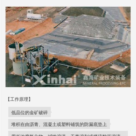
【工作原理】
低品位的金矿破碎
堆积在由沥青、混凝土或塑料铺筑的防漏底垫上
用低浓度氰化物、碱性溶液、无毒溶剂或稀硫酸等溶液