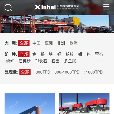
全部
中国
亚洲
非洲
欧洲
大 洲:
全部
金
银
铁
铜
铅锌
钼
钨
萤石
矿 种:
磷矿
石英砂
钾长石
石墨
多金属
全部
<300TPD
300-1000TPD
>1000TPD
处理量: