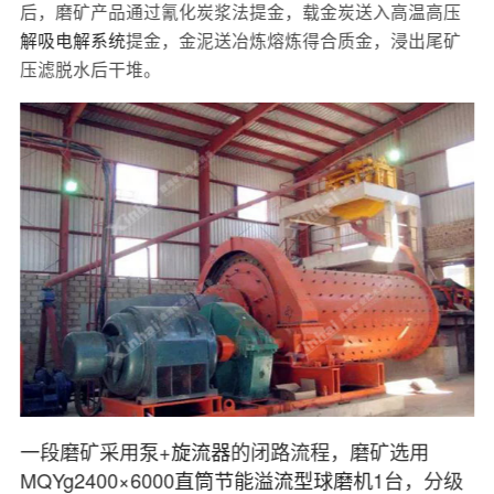
后，磨矿产品通过氰化炭浆法提金，载金炭送入高温高压
解吸电解系统
提金，金泥送冶炼熔炼得合质金，浸出尾矿
压滤脱水后干堆。
一段磨矿采用泵+
旋流器
的闭路流程，磨矿选用
MQYg2400×6000
直筒节能溢流型球磨机
1台，分级