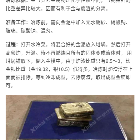
冶炼依据：
比重差异比较大，因而有利于金与废渣的分离。
冶炼前，需向金泥中加入无水硼砂、硝酸钠、
准备工作：
玻璃、碳酸钠，混匀。
打开水冷泵，将混合好的金泥放入坩埚，然后打开
过程：
高频炉，升温。待不再燃烧且所有的固体变成液体时， 用
坩埚钳取下，倒入金模中，由于炉渣比重只有2.5～3，比
金银比重（金19.32，银10.5）低得多，冶炼时炉渣浮在上
面而被排除。等到冷却成型，去除废渣，取出成型金锭即
可。