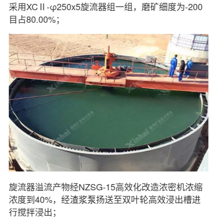
采用XCⅡ-φ250x5旋流器组一组，磨矿细度为-200
目占80.00%；
旋流器溢流产物经NZSG-15高效化改造浓密机浓缩
浓度到40%，经
渣浆泵
扬送至双叶轮高效浸出槽进
行搅拌浸出；