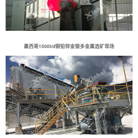
墨西哥1500t/d铜铅锌金银多金属选矿现场