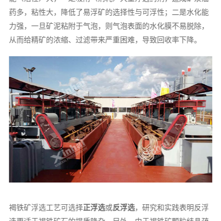
药多，粘性大，降低了易浮矿的选择性与可浮性；二是水化能
力强，一旦矿泥粘附于气泡，则气泡表面的水化膜不易脱除，
从而给精矿的浓缩、过滤带来严重困难，导致回收率下降。
褐铁矿浮选工艺可选择
正浮选
或
反浮选
，研究和实践表明反浮
选更适于褐铁矿石的提质降杂。另外，由于褐铁矿颗粒结晶疏