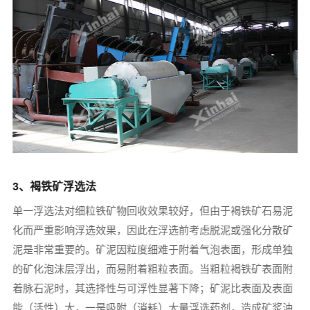
3、褐铁矿浮选法
单一浮选法对细粒铁矿物回收效果较好，但由于褐铁矿石易泥
化而严重影响浮选效果，因此在浮选前考虑脱泥或强化分散矿
泥是非常重要的。矿泥因粒度细难于附着气泡表面，形成单独
的矿化泡沫层浮出，而易附着粗粒表面。当粗粒褐铁矿表面附
着脉石泥时，其选择性与可浮性显著下降；矿泥比表面及表面
能（活性）大，一是吸附（消耗）大量浮选药剂，造成矿浆油