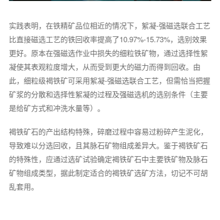
实践表明，在铁精矿品位相近的情况下，絮凝-强磁选联合工艺
比直接磁选工艺的铁回收率提高了10.97%-15.73%，选别效果
更好。原本在强磁选作业中损失的细粒铁矿物，通过选择性絮
凝使其表观粒度增大，从而受到更大的磁力而得到回收。由
此，细粒级褐铁矿可采用絮凝-强磁选联合工艺，但需恰当把握
矿浆的分散和选择性絮凝的过程及强磁选机的选别条件（主要
是给矿方式和冲洗水量等）。
褐铁矿石的产出结构特殊，碎磨过程中容易过粉碎产生泥化，
导致难以分选回收，且其脉石矿物组成差异大。鉴于褐铁矿石
的特殊性，应通过选矿试验确定褐铁矿石中主要铁矿物及脉石
矿物组成类型，据此制定适合的褐铁矿选矿方法，切记不可胡
乱套用。