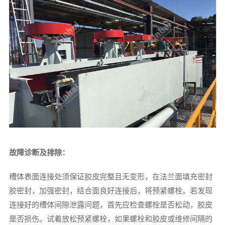
故障诊断及排除：
槽体表面连接处须保证胶皮完整且无变形，在法兰面填充密封
胶密封，加强密封，结合面良好连接后，将预紧螺栓。若发现
连接好的槽体间隙泄露问题，首先应检查螺栓是否松动，胶皮
是否损伤。试着放松预紧螺栓，如果螺栓和胶皮或维修间隔的