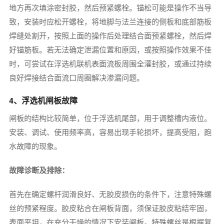
地方再次填涂密封胶，然后预紧螺栓。锚松可能是操作不当导
致，安装时应松开螺栓，将地脚与法兰连接的侧板和底部筋板
焊缝处割开，按照上面的操作后处理结合面预紧螺栓，然后焊
好锚筋板。若无法确定泄漏位置和原因，或按照操作效果不佳
时，可尝试在浮选机联机表面流板周围全灌封胶，或通过持续
良好焊接结合面流口周圈解决渗漏问题。
4、浮选机闸板故障
闸板的结构比较简单，位于浮选机尾部，用于调整槽内液位。
安装、调试、使用频率高，容易出现手轮损坏，提高受阻，跑
水故障的现象。
故障诊断及排除：
首先在确定螺杆润滑良好、无胶皮损伤的条件下，注意特殊螺
丝的预紧程度。胶皮粘合在闸板背面，须保证胶皮粘结牢固，
表面平坦，在充分干燥的情况下安装闸板。特殊螺丝是根据复