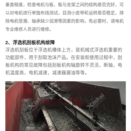
垂直程度，检查电机与板、板与支架之间的结构是否完好，可
以对电机进行单独布线测试，目测小皮带轮运转是否稳定，排
除电机受潮、轴承缺少润滑等因素的影响，有必要时，请电机
专业维修人员进行维修。
2、浮选机刮板机构故障
浮选机刮板位于浮选机槽体上方，是
机械式浮选机
重要的
功能部件，用于刮取泡沫产品。在安装和使用过程中，刮
板机构的常见故障包括刮板机构轴旋转不灵活，断轴，电
机温度高，电机减速，减速器漏油等等。