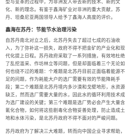
型与变革的过程中，为非洲友人带去新的技术、新的文
化、新的理念。有鉴于鑫海矿业对非洲的重大贡献，苏
丹、坦桑尼亚两国领导人给予了鑫海人高度的评价。
鑫海在苏丹：节能节水治理污染
自苏丹南北对立之后，北苏丹失去了超过七成的石油收
入，为了弥补这一损失，政府不得不把金矿的产业化和现
代化提上日程。苏丹政府采取了一系列措施，有效地杜绝
了乱挖滥采、作坊林立等问题，但是却面临着三个无论如
何也绕不过的难题：个难题是北苏丹目前正面临着能源不
足的问题，作为耗能大户的选厂需要有效的节能降耗手
段；第二个难题是北苏丹境内多沙漠和戈壁地形，水资源
缺乏，然而选厂需要大量的水，因此水的循环利用技术成
为选厂建设的关键；第三个难题是选厂势必会产生大量含
氰化合物，如何将这些剧毒化合物妥善处理，防止造成土
地和水体污染，是北苏丹政府不得不面对的严峻问题。
苏丹政府为了解决三大难题，转而向中国企业寻求帮助，