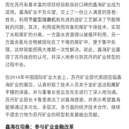
而在苏丹有着丰富的项目经验和良好口碑的鑫海矿业成为
适用。鑫海矿业不负众望，交上了一份让人满意的答卷：
首先，利用
节能型球磨机
和先进的选矿工艺解决了节能降
耗的问题；其次，利用成熟而完备的尾矿干排技术，实现
了水和尾矿的分离，一方面水资源得以被循环利用，另一
方面含氰化合物被固化在了干堆的尾矿中，便于集中处
理，这样就能把两大难题一次性解决。就此，鑫海矿业赢
得了苏丹政府的认可，并深入地参与到苏丹的矿业转型的
过程中去。
在2014年中国国际矿业大会上，苏丹矿业部代表团莅临鑫
海矿业的展位，认真听取了技术人员关于金矿选冶和
尾矿
干排
的讲座，并与董事长张云龙先生进行了深入地沟通。
苏丹矿业部长卡鲁里表达了对鑫海感谢，并表示希望鑫海
能够通过多元化、多层次、多方面的经济技术合作，继续
不遗余力地为苏丹矿业的转型和发展做出贡献。
鑫海在坦桑：参与矿业金融改革