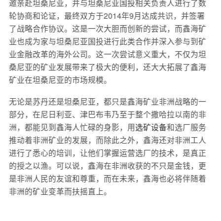
邀亲赴坦桑尼亚，并与坦桑尼亚国投相关负责人进行了数
轮协商和论证，最终双方于2014年9月达成共识，并签署
了战略合作协议。这是一次大胆而创新的尝试，而鑫海矿
业也成为家与坦桑尼亚国投进行此类合作并深入参与到矿
业金融改革的海外公司。这一次尝试意义重大，不仅为坦
桑尼亚的矿业发展带来了极大的便利，还大大拓展了鑫海
矿业在坦桑尼亚的市场规模。
无论是苏丹还是坦桑尼亚，都只是鑫海矿业非洲战略的一
部分，在尼日利亚、津巴布韦乃至于整个撒哈拉以南的非
洲，都能见到鑫海人忙碌的身影，用
选矿设备
和选厂服务
推动着非洲矿业的发展，而除此之外，鑫海还对非洲工人
进行了悉心的培训，让他们掌握运营选厂的技术，是真正
的授之以渔。可以说，鑫海在非洲收获的不只是金钱，更
是非洲人民的友谊和尊重，而在未来，鑫海也必将伴随着
非洲的矿业变革而扶摇直上。